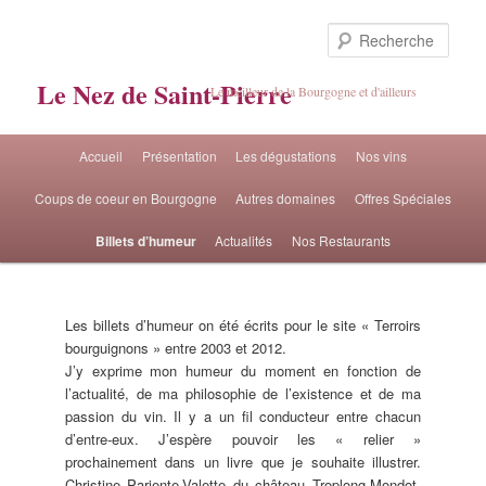
Rech
Le Nez de Saint-Pierre
Le meilleur de la Bourgogne et d'ailleurs
Menu principal
Accueil
Présentation
Les dégustations
Nos vins
Aller au contenu principal
Aller au contenu secondaire
Coups de coeur en Bourgogne
Autres domaines
Offres Spéciales
Billets d’humeur
Actualités
Nos Restaurants
Les billets d’humeur on été écrits pour le site « Terroirs
bourguignons » entre 2003 et 2012.
J’y exprime mon humeur du moment en fonction de
l’actualité, de ma philosophie de l’existence et de ma
passion du vin. Il y a un fil conducteur entre chacun
d’entre-eux. J’espère pouvoir les « relier »
prochainement dans un livre que je souhaite illustrer.
Christine Pariente-Valette du château Troplong-Mondot,