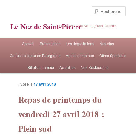
Rech
Le Nez de Saint-Pierre
Le meilleur de la Bourgogne et d'ailleurs
Menu principal
Accueil
Présentation
Les dégustations
Nos vins
Aller au contenu principal
Aller au contenu secondaire
Coups de coeur en Bourgogne
Autres domaines
Offres Spéciales
Billets d’humeur
Actualités
Nos Restaurants
Publié le
17 avril 2018
Navigat
Repas de printemps du
artic
vendredi 27 avril 2018 :
Plein sud