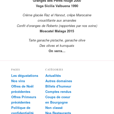
Granges des Pères rouge 2000
Vega Sicilia Valbuena 1990
Crème glacée Raz el Hanout, crêpe Marocaine
croustillante aux amandes
Confit d’oranges de Roberto (rapportées par nos soins)
Moscatel Malaga 2015
Tarte ganache pistache, ganache olive
Des olives et kumquats
On verra…
PAGES
CATÉGORIES
Les dégustations
Actualités
Nos vins
Autres domaines
Offres de Noël
Billets d'humeur
précédentes
Comptes rendus
Offres Primeurs
Coups de coeur
précédentes
en Bourgogne
Politique de
Non classé
confidentialité
Nos Restaurants