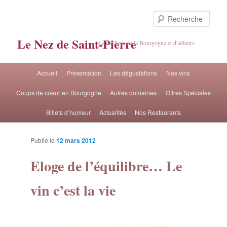
Rech
Le Nez de Saint-Pierre
Le meilleur de la Bourgogne et d'ailleurs
Menu principal
Accueil
Présentation
Les dégustations
Nos vins
Aller au contenu principal
Aller au contenu secondaire
Coups de coeur en Bourgogne
Autres domaines
Offres Spéciales
Billets d’humeur
Actualités
Nos Restaurants
Publié le
12 mars 2012
Navigat
Eloge de l’équilibre… Le
artic
vin c’est la vie