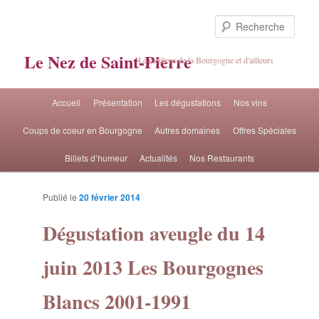
Rech
Le Nez de Saint-Pierre
Le meilleur de la Bourgogne et d'ailleurs
Menu principal
Accueil
Présentation
Les dégustations
Nos vins
Aller au contenu principal
Aller au contenu secondaire
Coups de coeur en Bourgogne
Autres domaines
Offres Spéciales
Billets d’humeur
Actualités
Nos Restaurants
Publié le
20 février 2014
Navigat
Dégustation aveugle du 14
artic
juin 2013 Les Bourgognes
Blancs 2001-1991