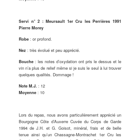
Servi n° 2 : Meursault 1er Cru les Perrières 1991
Pierre Morey
Robe
: or profond.
Nez
: très évolué et peu apprécié.
Bouche
: les notes d’oxydation ont pris le dessus et le
vin n’a plus de relief même si je suis le seul à lui trouver
quelques qualités. Dommage !
Note M.J.
: 12
Moyenne
: 10
Lors du repas, nous avons particulièrement apprécié un
Bourgogne Côte d’Auxerre Cuvée du Corps de Garde
1994 de J.H. et G. Goisot, minéral, frais et de belle
tenue ainsi qu’un Chassagne-Montrachet 1er Cru les