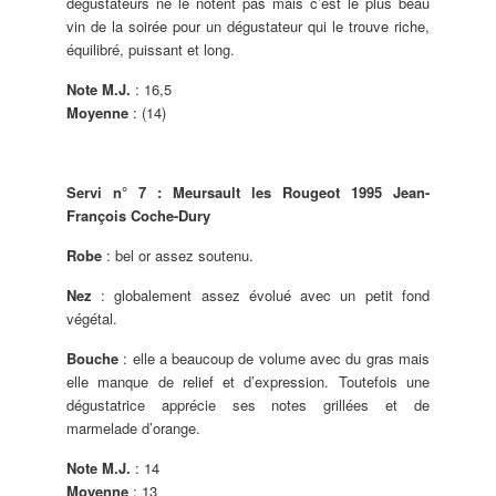
dégustateurs ne le notent pas mais c’est le plus beau
vin de la soirée pour un dégustateur qui le trouve riche,
équilibré, puissant et long.
Note M.J.
: 16,5
Moyenne
: (14)
Servi n° 7 : Meursault les Rougeot 1995 Jean-
François Coche-Dury
Robe
: bel or assez soutenu.
Nez
: globalement assez évolué avec un petit fond
végétal.
Bouche
: elle a beaucoup de volume avec du gras mais
elle manque de relief et d’expression. Toutefois une
dégustatrice apprécie ses notes grillées et de
marmelade d’orange.
Note M.J.
: 14
Moyenne
: 13