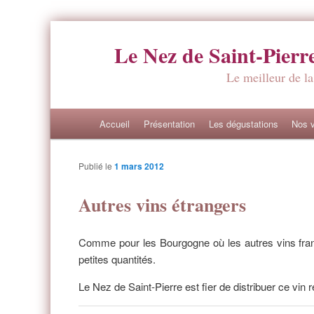
Le Nez de Saint-Pierr
Le meilleur de la
Menu principal
Accueil
Présentation
Les dégustations
Nos v
Aller au contenu principal
Aller au contenu secondaire
Publié le
1 mars 2012
Autres vins étrangers
Comme pour les Bourgogne où les autres vins franç
petites quantités.
Le Nez de Saint-Pierre est fier de distribuer ce vin