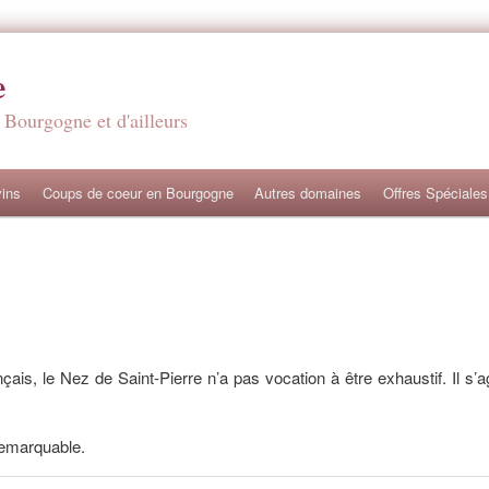
e
 Bourgogne et d'ailleurs
ins
Coups de coeur en Bourgogne
Autres domaines
Offres Spéciales
ais, le Nez de Saint-Pierre n’a pas vocation à être exhaustif. Il s
 remarquable.